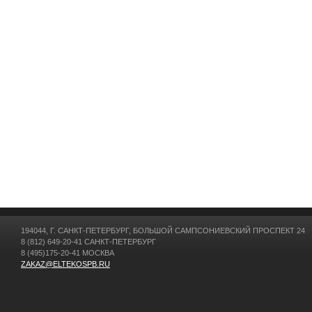
194044, Г. САНКТ-ПЕТЕРБУРГ, БОЛЬШОЙ САМПСОНИЕВСКИЙ ПРОСПЕКТ 24
8 (812) 649-20-41 САНКТ-ПЕТЕРБУРГ
8 (495)175-20-41 МОСКВА
ZAKAZ@ELTEKOSPB.RU