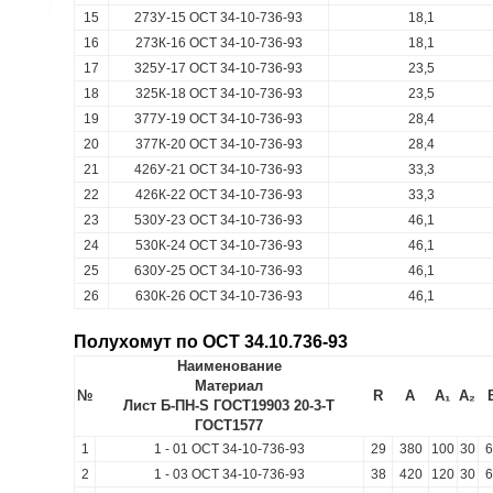
15
273У-15 ОСТ 34-10-736-93
18,1
16
273К-16 ОСТ 34-10-736-93
18,1
17
325У-17 ОСТ 34-10-736-93
23,5
18
325К-18 ОСТ 34-10-736-93
23,5
19
377У-19 ОСТ 34-10-736-93
28,4
20
377К-20 ОСТ 34-10-736-93
28,4
21
426У-21 ОСТ 34-10-736-93
33,3
22
426К-22 ОСТ 34-10-736-93
33,3
23
530У-23 ОСТ 34-10-736-93
46,1
24
530К-24 ОСТ 34-10-736-93
46,1
25
630У-25 ОСТ 34-10-736-93
46,1
26
630К-26 ОСТ 34-10-736-93
46,1
Полухомут по ОСТ 34.10.736-93
Наименование
Материал
№
R
A
A₁
A₂
Лист Б-ПН-S ГОСТ19903 20-3-Т
ГОСТ1577
1
1 - 01 ОСТ 34-10-736-93
29
380
100
30
6
2
1 - 03 ОСТ 34-10-736-93
38
420
120
30
6