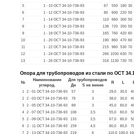
5
1 - 10 ОСТ 34-10-736-93
67
550
180
30
6
1 - 12 ОСТ 34-10-736-93
80
600
220
50
7
1 - 14 ОСТ 34-10-736-93
110
660
300
50
8
1 - 16 ОСТ 34-10-736-93
138
720
350
50
9
1 - 18 ОСТ 34-10-736-93
165
760
420
60
10
1 - 20 ОСТ 34-10-736-93
190
860
470
60
11
1 - 22 ОСТ 34-10-736-93
215
960
530
70
12
1 - 24 ОСТ 34-10-736-93
266
1030
630
70
13
1 - 26 ОСТ 34-10-736-93
316
1130
730
70
Опора для трубопроводов из стали по ОСТ 34.1
Наименование
Для трубопроводов
№
R
L
углерод.
Дн
S не менее
1
2 - 01 ОСТ 34-10-736-93
57
3
29,0
30,0
4
2
2 - 03 ОСТ 34-10-736-93
76
3
38,0
30,0
4
3
2 - 05 ОСТ 34-10-736-93
89
3
45,0
60,0
4
4
2 - 07 ОСТ 34-10-736-93
108
3,5
55,0
60,0
5
5
2 - 09 ОСТ 34-10-736-93
133
3,5
67,0
80,0
5
6
2 - 11 ОСТ 34-10-736-93
159
4,5
80,0
80,0
7
7
2 - 13 ОСТ 34-10-736-93
219
6
110,0
100,0
10