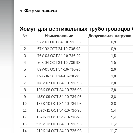
Форма заказа
Хомут для вертикальных трубопроводов О
№
Наименование
Допускаемая нагрузка,
1
57У-01 ОСТ 34-10-736-93
0,9
2
57К-02 ОСТ 34-10-736-93
0,9
3
76У-03 ОСТ 34-10-736-93
1,5
4
76К-04 ОСТ 34-10-736-93
1,5
5
89У-05 ОСТ 34-10-736-93
2,0
6
89К-06 ОСТ 34-10-736-93
2,0
7
108У-07 ОСТ 34-10-736-93
2,8
8
108К-08 ОСТ 34-10-736-93
2,8
9
133У-09 ОСТ 34-10-736-93
3,8
10
133К-10 ОСТ 34-10-736-93
3,8
11
159У-11 ОСТ 34-10-736-93
5,4
12
159К-12 ОСТ 34-10-736-93
5,4
13
219У-13 ОСТ 34-10-736-93
11,7
14
219К-14 ОСТ 34-10-736-93
11,7