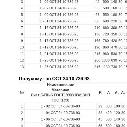
3
1 - 05 ОСТ 34-10-736-93
45
500
140
30
6
4
1 - 07 ОСТ 34-10-736-93
55
500
160
30
7
5
1 - 09 ОСТ 34-10-736-93
67
550
180
30
7
6
1 - 11 ОСТ 34-10-736-93
80
600
220
50
9
7
1 - 13 ОСТ 34-10-736-93
110
660
300
50
1
8
1 - 15 ОСТ 34-10-736-93
138
720
350
50
1
9
1 - 17 ОСТ 34-10-736-93
165
760
420
60
1
10
1 - 19 ОСТ 34-10-736-93
190
860
470
60
1
11
1 - 21 ОСТ 34-10-736-93
215
960
530
70
1
12
1 - 23 ОСТ 34-10-736-93
266
1030
630
70
1
13
1 - 25 ОСТ 34-10-736-93
316
1130
730
70
1
Полухомут по ОСТ 34.10.736-93
Наименование
Материал
№
R
A
A₁
A₂
Лист Б-ПН-S ГОСТ19903 03х13НП
ГОСТ1358
1
1 - 02 ОСТ 34-10-736-93
29
380
100
30
2
1 - 04 ОСТ 34-10-736-93
38
420
120
30
3
1 - 06 ОСТ 34-10-736-93
45
500
140
30
4
1 - 08 ОСТ 34-10-736-93
55
500
160
30