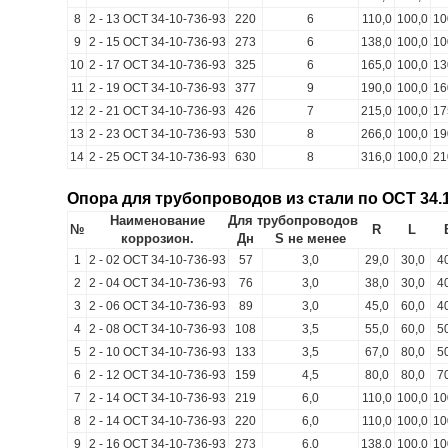
8
2 - 13 ОСТ 34-10-736-93
220
6
110,0
100,0
10
9
2 - 15 ОСТ 34-10-736-93
273
6
138,0
100,0
10
10
2 - 17 ОСТ 34-10-736-93
325
6
165,0
100,0
13
11
2 - 19 ОСТ 34-10-736-93
377
9
190,0
100,0
16
12
2 - 21 ОСТ 34-10-736-93
426
7
215,0
100,0
17
13
2 - 23 ОСТ 34-10-736-93
530
8
266,0
100,0
19
14
2 - 25 ОСТ 34-10-736-93
630
8
316,0
100,0
21
Опора для трубопроводов из стали по ОСТ 34.1
Наименование
Для трубопроводов
№
R
L
коррозион.
Дн
S не менее
1
2 - 02 ОСТ 34-10-736-93
57
3,0
29,0
30,0
4
2
2 - 04 ОСТ 34-10-736-93
76
3,0
38,0
30,0
4
3
2 - 06 ОСТ 34-10-736-93
89
3,0
45,0
60,0
4
4
2 - 08 ОСТ 34-10-736-93
108
3,5
55,0
60,0
5
5
2 - 10 ОСТ 34-10-736-93
133
3,5
67,0
80,0
5
6
2 - 12 ОСТ 34-10-736-93
159
4,5
80,0
80,0
7
7
2 - 14 ОСТ 34-10-736-93
219
6,0
110,0
100,0
10
8
2 - 14 ОСТ 34-10-736-93
220
6,0
110,0
100,0
10
9
2 - 16 ОСТ 34-10-736-93
273
6,0
138,0
100,0
10